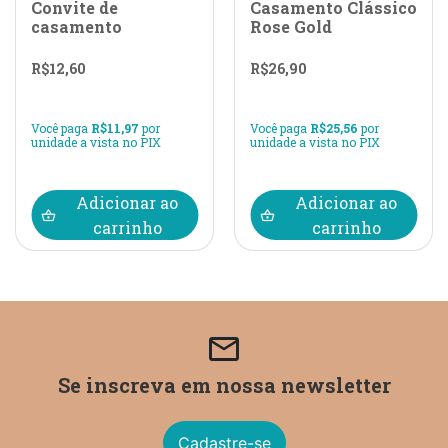
Convite de
Casamento Clássico
casamento
Rose Gold
R$
12,60
R$
26,90
Você paga
R$
11,97
por
Você paga
R$
25,56
por
unidade a vista no PIX
unidade a vista no PIX
Adicionar ao
Adicionar ao
carrinho
carrinho
email
Se inscreva em nossa newsletter
Cadastre-se