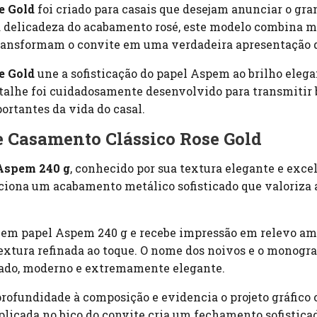
e Gold
foi criado para casais que desejam anunciar o gr
 delicadeza do acabamento rosé, este modelo combina ma
ransformam o convite em uma verdadeira apresentação do
e Gold
une a sofisticação do papel Aspem ao brilho eleg
etalhe foi cuidadosamente desenvolvido para transmitir 
tantes da vida do casal.
e Casamento Clássico Rose Gold
Aspem 240 g
, conhecido por sua textura elegante e exce
ciona um acabamento metálico sofisticado que valoriza 
 em papel Aspem 240 g e recebe impressão em relevo ame
 textura refinada ao toque. O nome dos noivos e o mono
cado, moderno e extremamente elegante.
ofundidade à composição e evidencia o projeto gráfico c
 aplicada no bico do convite cria um fechamento sofisti