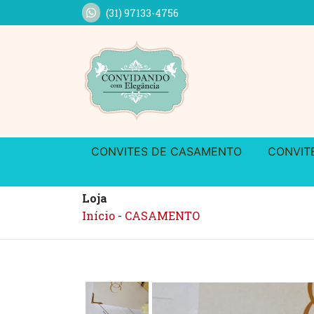
(31) 97133-4756
CONVITES DE CASAMENTO
CONVIT
Loja
Início
-
CASAMENTO