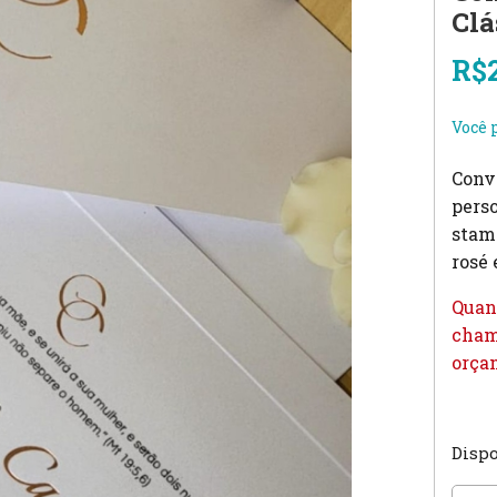
Clá
R$
Você 
Conv
pers
stamp
rosé 
Quan
cham
orça
Disp
Conv