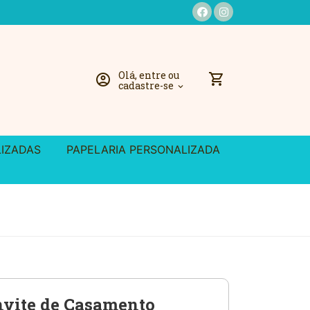
Olá, entre ou
shopping_cart
account_circle
cadastre-se
expand_more
LIZADAS
PAPELARIA PERSONALIZADA
vite de Casamento