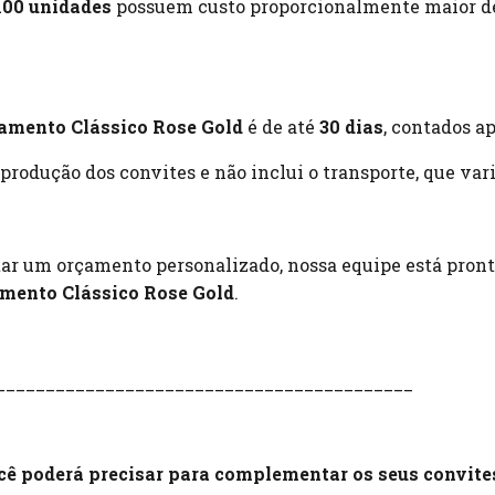
100 unidades
possuem custo proporcionalmente maior dev
amento Clássico Rose Gold
é de até
30 dias
, contados ap
produção dos convites e não inclui o transporte, que var
itar um orçamento personalizado, nossa equipe está pront
amento Clássico Rose Gold
.
__________________________________________
ocê poderá precisar para complementar os seus convite