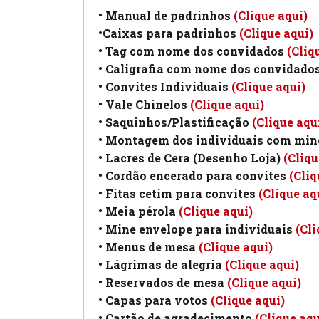
• Manual de padrinhos
(Clique aqui)
•Caixas para padrinhos
(Clique aqui)
• Tag com nome dos convidados
(Cliq
• Caligrafia com nome dos convidado
• Convites Individuais
(Clique aqui)
• Vale Chinelos
(Clique aqui)
• Saquinhos/Plastificação
(Clique aqu
• Montagem dos individuais com min
• Lacres de Cera (Desenho Loja)
(Cliqu
• Cordão encerado para convites
(Cliq
• Fitas cetim para convites
(Clique aq
• Meia pérola
(Clique aqui)
• Mine envelope para individuais
(Cli
• Menus de mesa
(Clique aqui)
• Lágrimas de alegria
(Clique aqui)
• Reservados de mesa
(Clique aqui)
• Capas para votos
(Clique aqui)
• Cartão de agradecimento
(Clique aqu