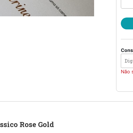
de
Casa
Clás
Rose
Gold
quan
Consu
Não 
ssico Rose Gold