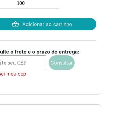
mento
sico
Adicionar ao carrinho
tidade
lte o frete e o prazo de entrega:
Consultar
sei meu cep