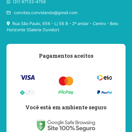
(31) 97133-4756
convites.convidando@gmail.com
email
Rua São Paulo, 656 - Lj 56 B - 2º andar - Centro - Belo
Horizonte (Galeria Ouvidor)
Pagamentos aceitos
Você está em ambiente seguro