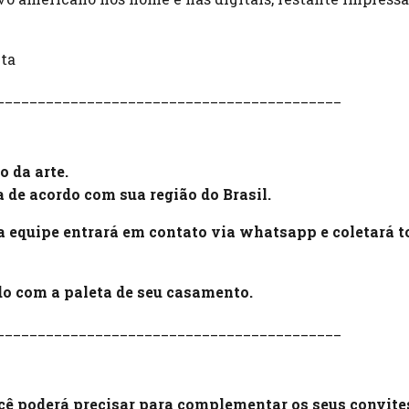
eta
__________________________________________
o da arte.
ia de acordo com sua região do Brasil.
 equipe entrará em contato via whatsapp e coletará t
rdo com a paleta de seu casamento.
__________________________________________
ocê poderá precisar para complementar os seus convite