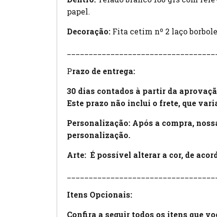
papel.
Decoração:
Fita cetim nº 2 laço borbol
__________________________________
P
razo de entrega:
30 dias contados à partir da aprovaçã
Este prazo não inclui o frete, que var
Personalização: Após a compra, nossa
personalização.
Arte:
É possível alterar a cor, de aco
__________________________________
Itens Opcionais:
Confira a seguir todos os itens que v