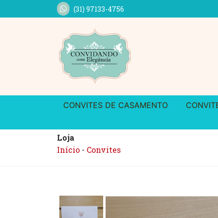
(31) 97133-4756
CONVITES DE CASAMENTO
CONVIT
Loja
Início
-
Convites