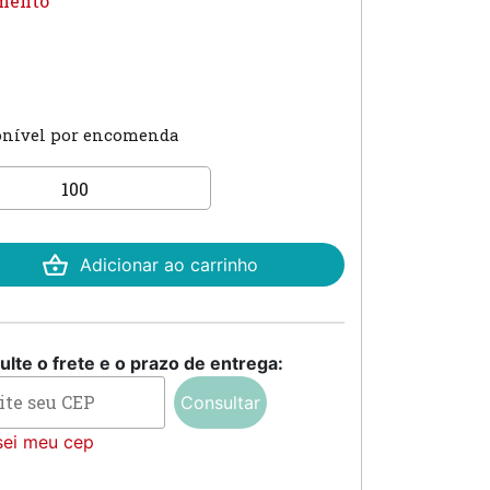
mento
onível por encomenda
ite
mento
tidade
Adicionar ao carrinho
lte o frete e o prazo de entrega:
Consultar
sei meu cep