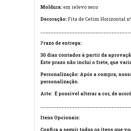
Moldura:
em relevo seco
Decoração:
Fita de Cetim Horizontal n
__________________________________
P
razo de entrega:
30 dias contados à partir da aprovaçã
Este prazo não inclui o frete, que var
Personalização: Após a compra, nossa
personalização.
Arte:
É possível alterar a cor, de aco
__________________________________
Itens Opcionais:
Confira a seguir todos os itens que v