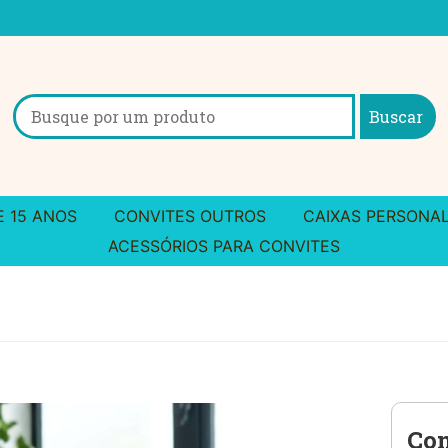
Search
for:
E 15 ANOS
CONVITES OUTROS
CAIXAS PERSONA
ACESSÓRIOS PARA CONVITES
Con