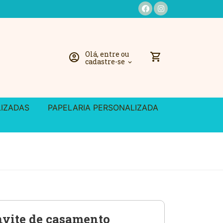
Olá, entre ou
shopping_cart
account_circle
cadastre-se
expand_more
LIZADAS
PAPELARIA PERSONALIZADA
vite de casamento