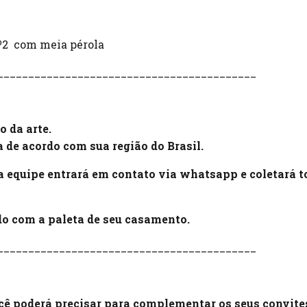
º2 com meia pérola
__________________________________________
o da arte.
ia de acordo com sua região do Brasil.
 equipe entrará em contato via whatsapp e coletará t
rdo com a paleta de seu casamento.
__________________________________________
ocê poderá precisar para complementar os seus convite