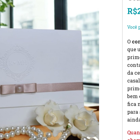
R$
Você 
O
co
que u
prime
conta
da ce
casal
prim
bem e
fica
para
ainda
Quan