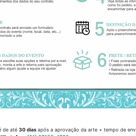
é de até
30 dias
após a aprovação da arte + tempo de envi