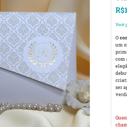
R$
Você 
O
con
um s
prime
com a
elegâ
debu
criat
ser a
verda
Quan
cham