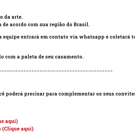
o da arte.
ia de acordo com sua região do Brasil.
 equipe entrará em contato via whatsapp e coletará t
rdo com a paleta de seu casamento.
__________________________________________
ocê poderá precisar para complementar os seus convite
ue aqui)
s
(Clique aqui)