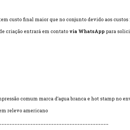
tem custo final maior que no conjunto devido aos custos 
 de criação entrará em contato
via WhatsApp
para solic
pressão comum marca d’agua branca e hot stamp no en
em relevo americano
__________________________________________