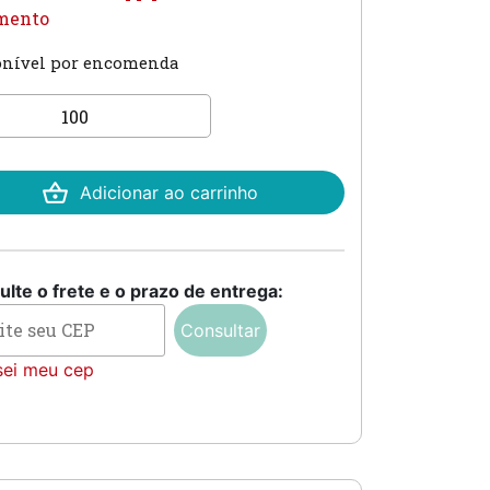
mento
onível por encomenda
ite
Adicionar ao carrinho
tidade
lte o frete e o prazo de entrega:
Consultar
sei meu cep