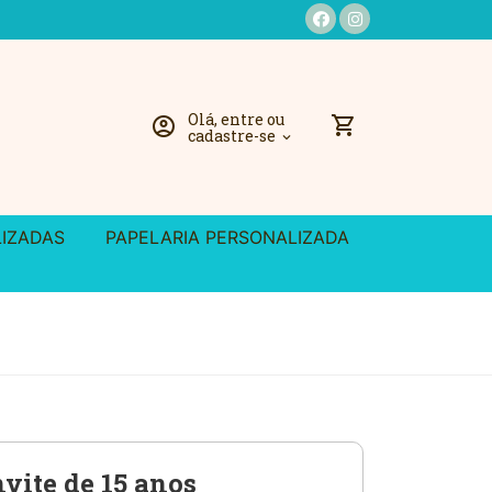
Olá, entre ou
shopping_cart
account_circle
cadastre-se
expand_more
LIZADAS
PAPELARIA PERSONALIZADA
vite de 15 anos