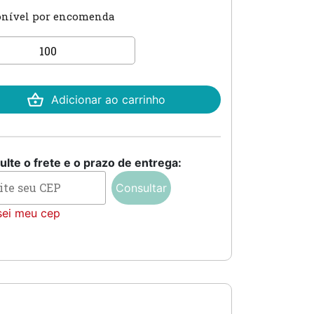
onível por encomenda
ite
Adicionar ao carrinho
tidade
lte o frete e o prazo de entrega:
Consultar
sei meu cep