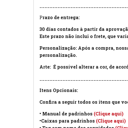
__________________________________
P
razo de entrega:
30 dias contados à partir da aprovaçã
Este prazo não inclui o frete, que var
Personalização: Após a compra, nossa
personalização.
Arte:
É possível alterar a cor, de aco
__________________________________
Itens Opcionais:
Confira a seguir todos os itens que v
• Manual de padrinhos
(Clique aqui)
•Caixas para padrinhos
(Clique aqui)
• Tag com nome dos convidados
(Cliq