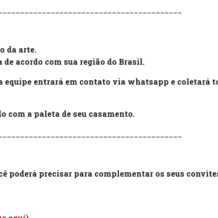
__________________________________________
o da arte.
ia de acordo com sua região do Brasil.
 equipe entrará em contato via whatsapp e coletará t
rdo com a paleta de seu casamento.
__________________________________________
ocê poderá precisar para complementar os seus convite
ue aqui)