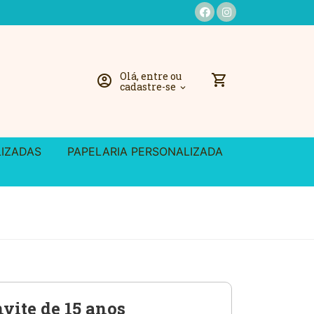
Olá, entre ou
shopping_cart
account_circle
cadastre-se
expand_more
LIZADAS
PAPELARIA PERSONALIZADA
vite de 15 anos