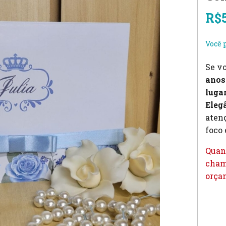
R$
Você 
Se v
anos
lugar
Eleg
aten
foco 
Quan
cham
orça