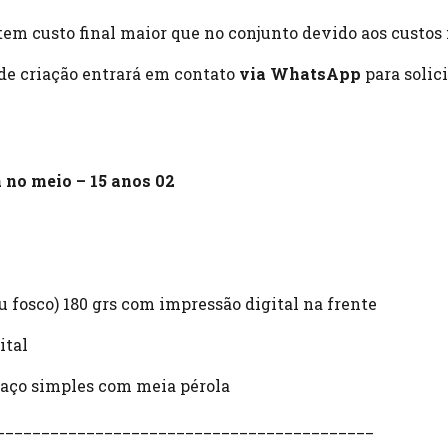
tem custo final maior que no conjunto devido aos custos 
 de criação entrará em contato
via WhatsApp
para solic
 no meio – 15 anos 02
 fosco) 180 grs com impressão digital na frente
ital
 laço simples com meia pérola
__________________________________________