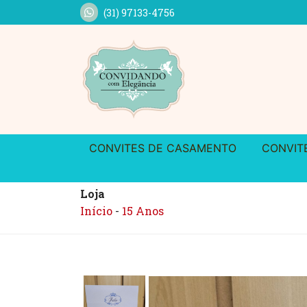
(31) 97133-4756
CONVITES DE CASAMENTO
CONVIT
Loja
Início
-
15 Anos