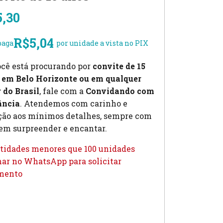
5,30
R$
5,04
paga
por unidade a vista no PIX
ocê está procurando por
convite de 15
 em Belo Horizonte ou em qualquer
 do Brasil
, fale com a
Convidando com
ância
. Atendemos com carinho e
ção aos mínimos detalhes, sempre com
em surpreender e encantar.
tidades menores que 100 unidades
ar no WhatsApp para solicitar
mento