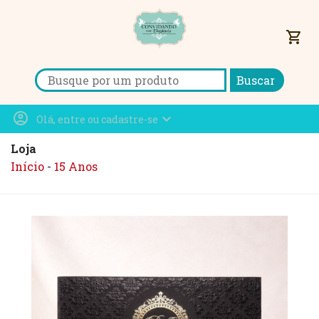
shopping_cart
Search for:
account_circle
expand_more
Olá, entre ou cadastre-se
Loja
Início
-
15 Anos