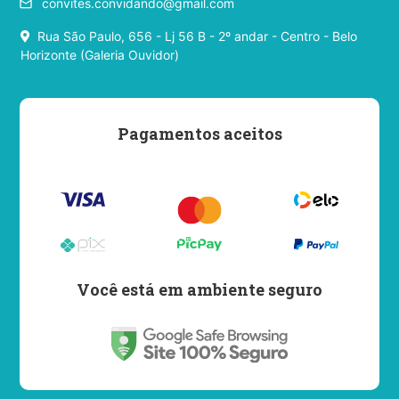
convites.convidando@gmail.com
email
Rua São Paulo, 656 - Lj 56 B - 2º andar - Centro - Belo
Horizonte (Galeria Ouvidor)
Pagamentos aceitos
Você está em ambiente seguro