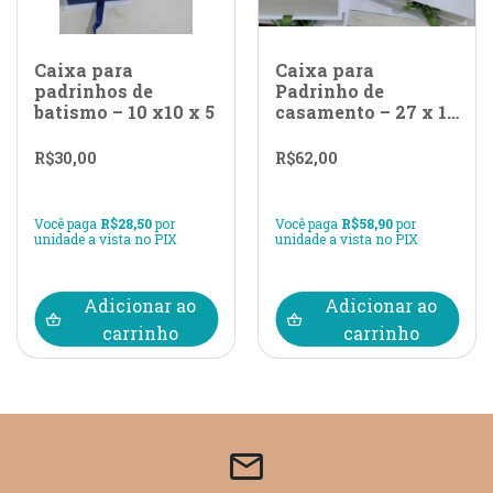
Caixa para
Caixa para
padrinhos de
Padrinho de
batismo – 10 x10 x 5
casamento – 27 x 19
x 5
R$
30,00
R$
62,00
Você paga
R$
28,50
por
Você paga
R$
58,90
por
unidade a vista no PIX
unidade a vista no PIX
Adicionar ao
Adicionar ao
carrinho
carrinho
email