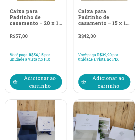
Caixa para
Caixa para
Padrinho de
Padrinho de
casamento – 20 x 15
casamento – 15 x 15
x 6 com sobre
x 5
tampa
R$
57,00
R$
42,00
Você paga
R$
54,15
por
Você paga
R$
39,90
por
unidade a vista no PIX
unidade a vista no PIX
Adicionar ao
Adicionar ao
carrinho
carrinho