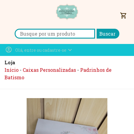
shopping_cart
Search for:
account_circle
expand_more
Olá, entre ou cadastre-se
Loja
Início
-
Caixas Personalizadas
-
Padrinhos de
Batismo