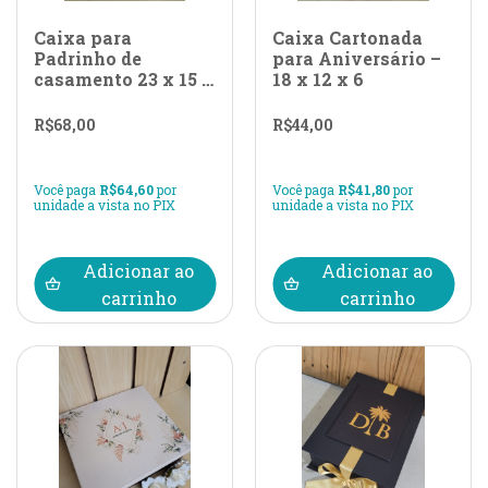
Caixa para
Caixa Cartonada
Padrinho de
para Aniversário –
casamento 23 x 15 x
18 x 12 x 6
7 com sobre tampa
+ imp l
R$
68,00
R$
44,00
Você paga
R$
64,60
por
Você paga
R$
41,80
por
unidade a vista no PIX
unidade a vista no PIX
Adicionar ao
Adicionar ao
carrinho
carrinho