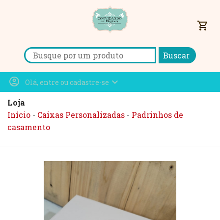
shopping_cart
Search for:
account_circle
expand_more
Olá, entre ou cadastre-se
Loja
Início
-
Caixas Personalizadas
-
Padrinhos de
casamento