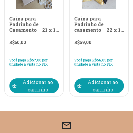
Caixa para
Caixa para
Padrinho de
Padrinho de
Casamento – 21 x 19
casamento – 22 x 15
x 7
x 6 com sobre
tampa
R$
60,00
R$
59,00
Você paga
R$
57,00
por
Você paga
R$
56,05
por
unidade a vista no PIX
unidade a vista no PIX
Adicionar ao
Adicionar ao
carrinho
carrinho
email