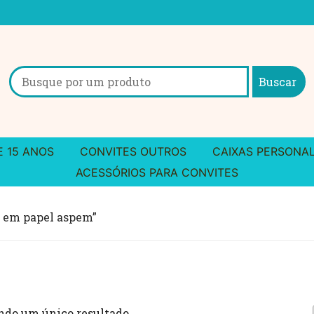
Search
for:
E 15 ANOS
CONVITES OUTROS
CAIXAS PERSONA
ACESSÓRIOS PARA CONVITES
 em papel aspem”
ndo um único resultado