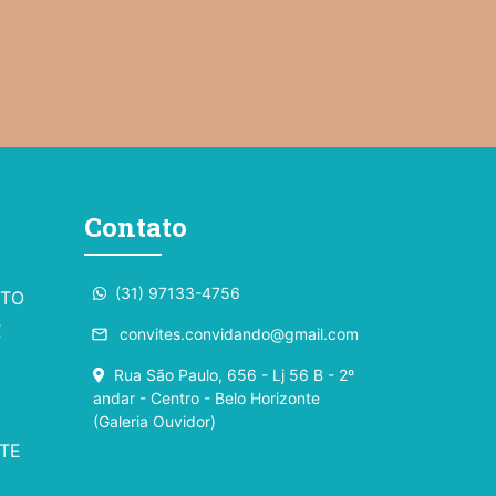
Contato
(31) 97133-4756
NTO
E
convites.convidando@gmail.com
email
Rua São Paulo, 656 - Lj 56 B - 2º
andar - Centro - Belo Horizonte
(Galeria Ouvidor)
TE