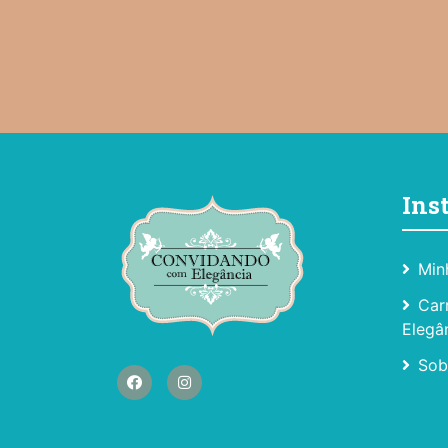
Ins
Min
Car
Elegâ
Sob