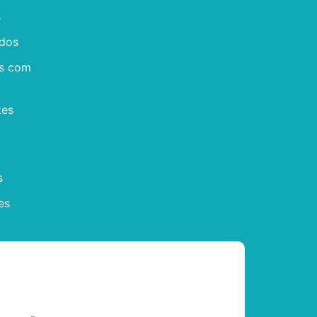
s
dos
is com
tes
s
es