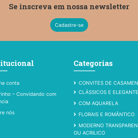
Se inscreva em nossa newsletter
Cadastre-se
titucional
Categorias
ha conta
CONVITES DE CASAME
CLÁSSICOS E ELEGANT
rinho – Convidando com
ncia
COM AQUARELA
re nós
FLORAIS E ROMÂNTICO
MODERNO TRANSPAREN
OU ACRILICO