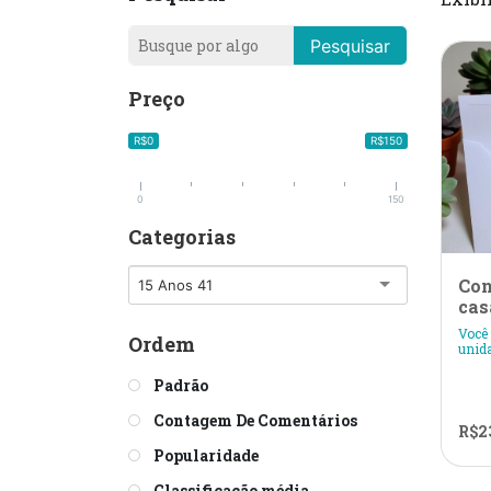
Pesquisar
Preço
R$0
R$150
0
150
Categorias
Con
15 Anos 41
cas
Você
Ordem
unida
Padrão
Contagem De Comentários
R$
2
Popularidade
Classificação média