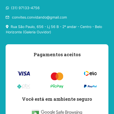
(31) 97133-4756
convites.convidando@gmail.com
email
Rua São Paulo, 656 - Lj 56 B - 2º andar - Centro - Belo
Horizonte (Galeria Ouvidor)
Pagamentos aceitos
Você está em ambiente seguro