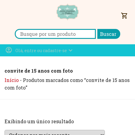
shopping_cart
Search for:
account_circle
expand_more
Olá, entre ou cadastre-se
convite de 15 anos com foto
Início
-
Produtos marcados como “convite de 15 anos
com foto”
Exibindo um único resultado